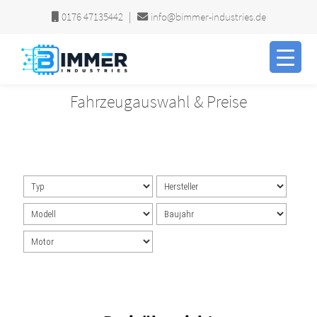
|
0176 47135442
info@bimmer-industries.de
Zur
Zum
Navigation
Inhalt
springen
springen
Fahrzeugauswahl & Preise