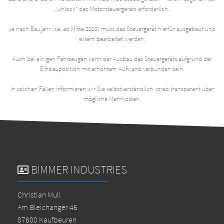
„Unlock“ des Motorsteuergeräts erforderlich.
Je nach Baujahr (ca. ab Mitte 2020) muss das Steuergerät hierfür ausgebaut und
extern bearbeitet werden.
Auch bei einigen Fahrzeugen kann der Ausbau des Steuergeräts aufgrund der
Einbauposition mit erhöhtem Aufwand verbunden sein.
In solchen Fällen informieren wir Sie selbstverständlich vorab transparent über
mögliche Mehrkosten.
BIMMER INDUSTRIES
Christian Mull
Am Bleichanger 46
87600 Kaufbeuren