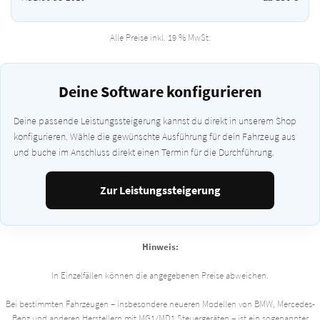
Alle Preise inkl. 19 % MwSt.
Deine Software konfigurieren
Deine passende Leistungssteigerung kannst du direkt in unserem Shop
konfigurieren. Wähle die gewünschte Ausführung für dein Fahrzeug aus
und buche im Anschluss direkt einen Termin für die Durchführung.
Zur Leistungssteigerung
Hinweis:
In Einzelfällen können die angegebenen Preise abweichen.
Bei bestimmten Fahrzeugen – insbesondere neueren Modellen von BMW, Mercedes-
Benz und anderen Herstellern mit MG1/MD1 Steuergeräten – ist ein sogenannter