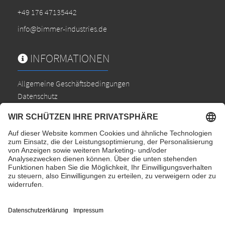
+49 176 47135442
info@bimmer-industries.de
INFORMATIONEN
Allgemeine Geschäftsbedingungen
Datenschutz
Widerrufsbelehrung
Cookie-Einstellungen
Impressum
Versandkosten
Partner
alle Preise inkl. gesetzlicher MwSt.
ZAHLUNGSMÖGLICHKEITEN