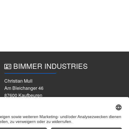
BIMMER INDUSTRIES
Christian Mull
Am Bleichanger 46
87600 Kaufbeuren
+49 176 47135442
info@bimmer-industries.de
0