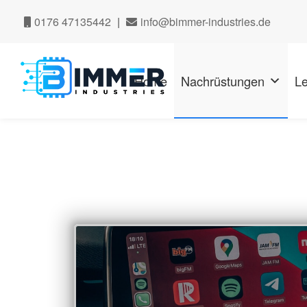
0176 47135442
|
info@bimmer-industries.de
Zur
Zum
Navigation
Inhalt
Home
Nachrüstungen
Le
springen
springen