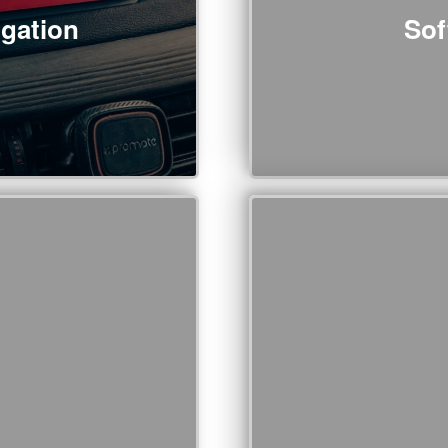
igation
Sof