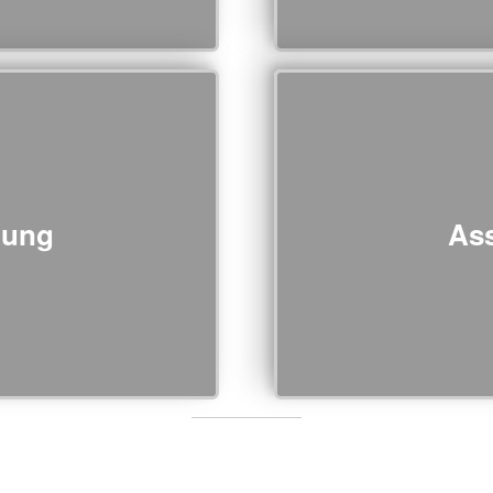
lung
As