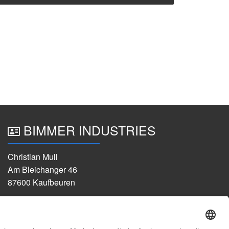
BIMMER INDUSTRIES
Christian Mull
Am Bleichanger 46
87600 Kaufbeuren
+49 176 47135442
info@bimmer-industries.de