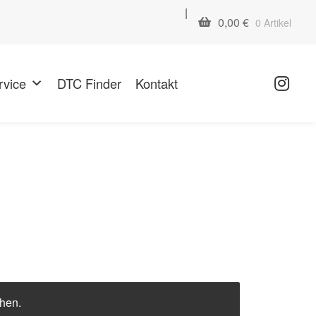
|
0,00
€
0 Artikel
rvice
DTC Finder
Kontakt
chen.