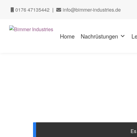
0176 47135442
|
info@bimmer-industries.de
Zur
Zum
Navigation
Inhalt
Home
Nachrüstungen
Le
springen
springen
Es