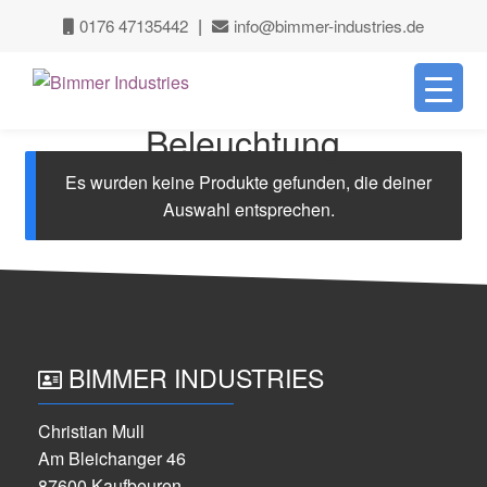
|
0176 47135442
info@bimmer-industries.de
Zur
Zum
Navigation
Inhalt
springen
springen
Beleuchtung
Es wurden keine Produkte gefunden, die deiner
Auswahl entsprechen.
BIMMER INDUSTRIES
Christian Mull
Am Bleichanger 46
87600 Kaufbeuren