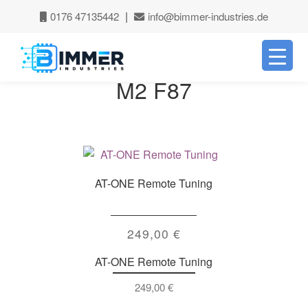
|
0176 47135442
info@bimmer-industries.de
Zur
Zum
Navigation
Inhalt
springen
springen
M2 F87
AT-ONE Remote Tuning
249,00
€
AT-ONE Remote Tuning
249,00
€