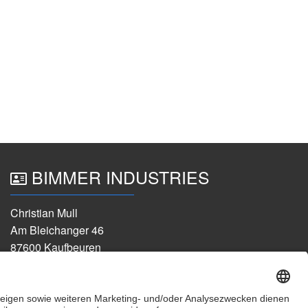
BIMMER INDUSTRIES
Christian Mull
Am Bleichanger 46
87600 Kaufbeuren
+49 176 47135442
info@bimmer-industries.de