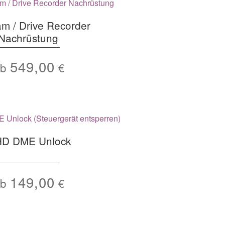
m / Drive Recorder
Nachrüstung
549,00
Ab
€
D DME Unlock
149,00
Ab
€