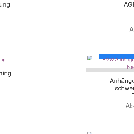
rung
AGR
ning
Anhänge
schwe
A