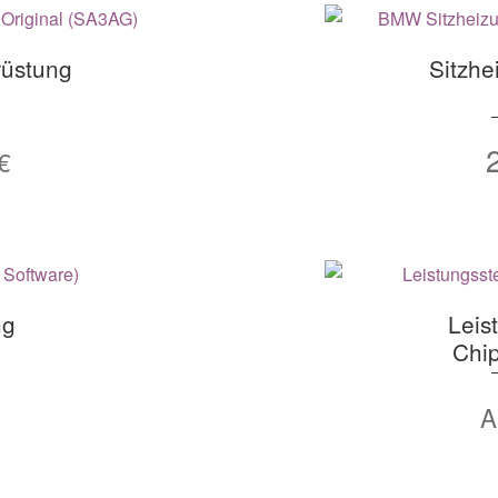
rüstung
Sitzhe
€
ng
Leis
Chi