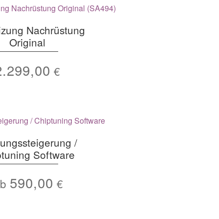
izung Nachrüstung
Original
2.299,00
€
tungssteigerung /
ptuning Software
590,00
Ab
€