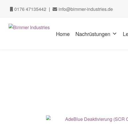
0176 47135442
|
info@bimmer-industries.de
Zur
Zum
Navigation
Inhalt
Home
Nachrüstungen
Le
springen
springen