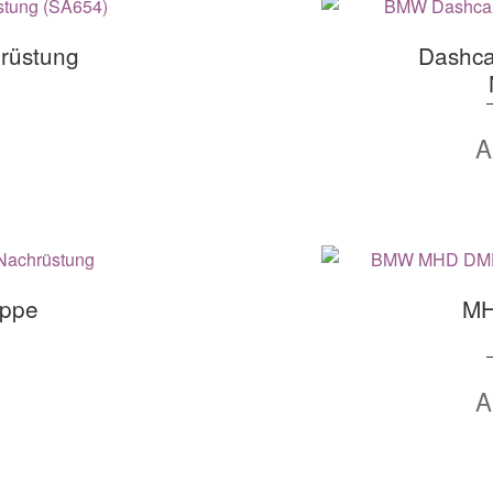
hrüstung
Dashca
appe
MH