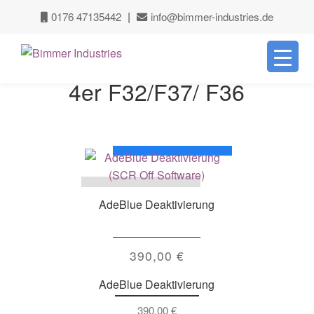
|
0176 47135442
info@bimmer-industries.de
Zur
Zum
Navigation
Inhalt
springen
springen
4er F32/F37/ F36
AdeBlue Deaktivierung
390,00
€
AdeBlue Deaktivierung
390,00
€